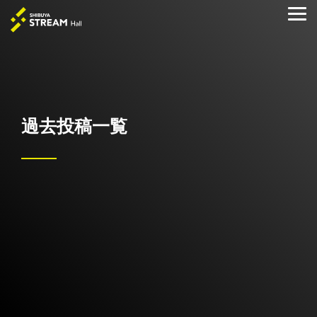
Skip
to
Tog
the
Me
main
content.
過去投稿一覧