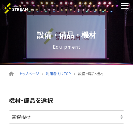
Skip
to
Tog
the
Me
main
content.
設備・備品・機材
Equipment
トップページ
利用者向けTOP
設備・備品・機材
機材・備品を選択