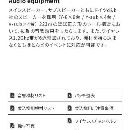
Audio equipment
メインスピーカー、サブスピーカーともにドイツd&b
社のスピーカーを採用 （Y-8×8台 / Y-sub×4台 /
V-sub×4台） 223㎡のほぼ正方形のホール構造にお
いて、抜群の音響効果をもたらします。 また、ワイヤレ
ス1.2Ghz帯が6派常設されており、 機材を持ち込ま
なくともほとんどのイベントに対応が可能です。
音響機材リスト
パッチ盤表
乗込様用機材リスト
乗込様用ご注意事項
ワイヤレスチャンネルプ
機材写真