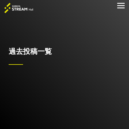
Skip
to
Tog
the
Me
main
content.
過去投稿一覧