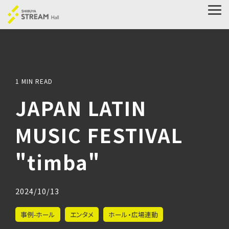
Skip
to
Tog
the
Me
main
content.
1 MIN READ
JAPAN LATIN
MUSIC FESTIVAL
"timba"
2024/10/13
事例-ホール
エンタメ
ホール・広場連動