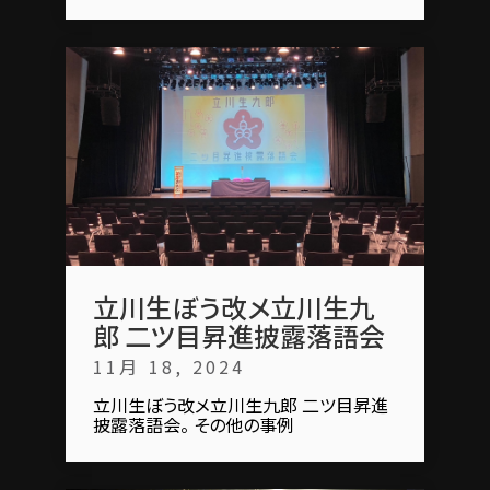
立川生ぼう改メ立川生九
郎 二ツ目昇進披露落語会
11月 18, 2024
立川生ぼう改メ立川生九郎 二ツ目昇進
披露落語会。 その他の事例