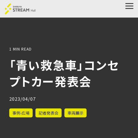
Skip
to
Tog
the
Me
main
content.
1 MIN READ
「青い救急車」コンセ
プトカー発表会
2023/04/07
事例-広場
記者発表会
車両展示