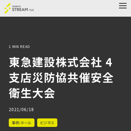
Skip
to
Tog
the
Me
main
content.
1 MIN READ
東急建設株式会社 4
支店災防協共催安全
衛生大会
2021/06/18
事例-ホール
ビジネス