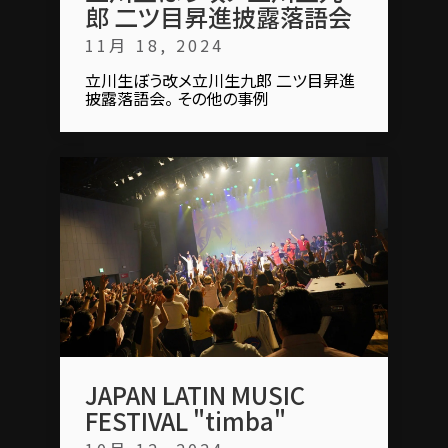
郎 二ツ目昇進披露落語会
11月 18, 2024
立川生ぼう改メ立川生九郎 二ツ目昇進
披露落語会。 その他の事例
JAPAN LATIN MUSIC
FESTIVAL "timba"