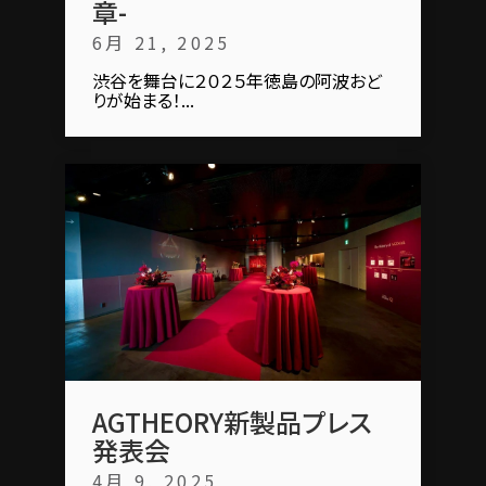
章-
6月 21, 2025
渋谷を舞台に２０２５年徳島の阿波おど
りが始まる！...
AGTHEORY新製品プレス
発表会
4月 9, 2025