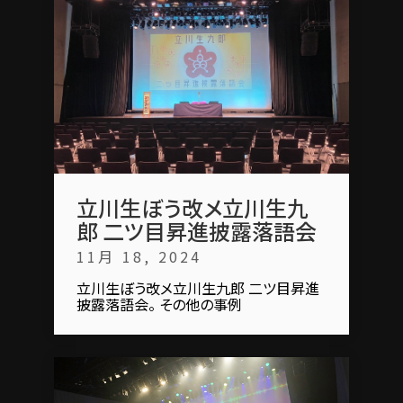
立川生ぼう改メ立川生九
郎 二ツ目昇進披露落語会
11月 18, 2024
立川生ぼう改メ立川生九郎 二ツ目昇進
披露落語会。 その他の事例